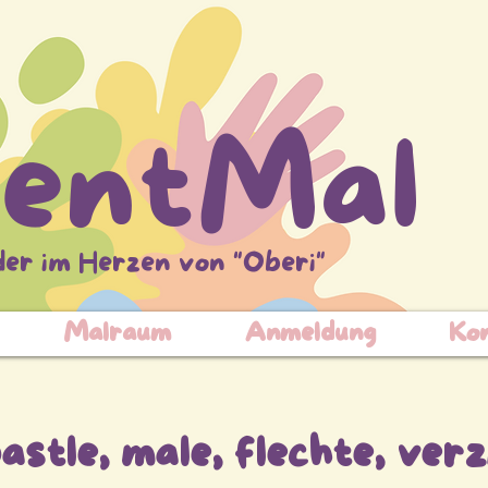
entMal
der im Herzen von "Oberi"
Malraum
Anmeldung
Ko
astle, male, flechte, verzi