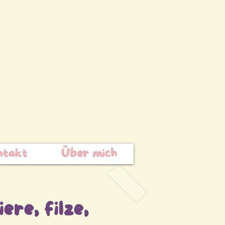
ntakt
Über mich
ere, filze,