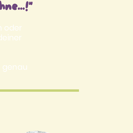
ne...!"
n oder
deiner
nd genau