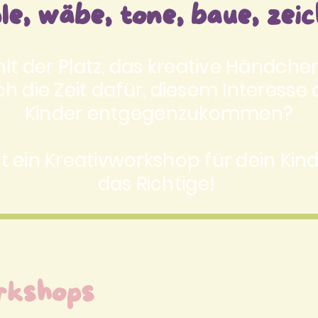
e, wäbe, tone, baue, zeich
ehlt der Platz, das kreative Händche
ch die Zeit dafür, diesem Interesse 
Kinder entgegenzukommen?
t ein Kreativworkshop für dein Ki
das Richtige!
rkshops