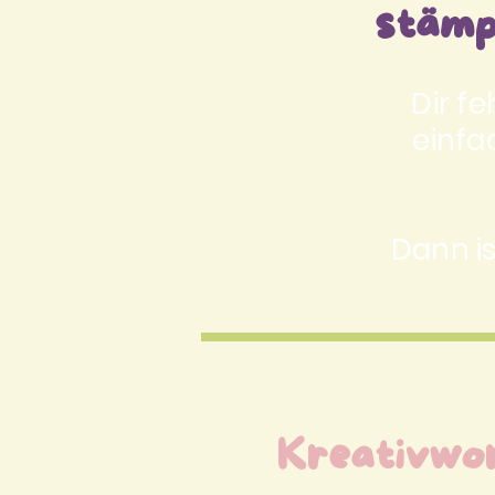
stämpl
Dir f
einfa
Dann is
Kreativwo