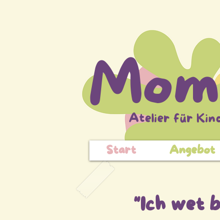
Mom
Atelier für Kin
Start
Angebot
"Ich wet b